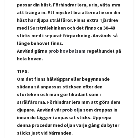
passar din häst. Förhindrar lera, urin, väta mm
att tränga in. Ett mycket bra alternativ om din
häst har djupa strålfåror. Finns extra Tjärdrev
med i Surstrålehinken och det finns ca 30-40
sticks med i separat förpackning. Används så
länge behovet finns.
Använd gärna
prob hov balsam
regelbundet på
hela hoven.
TIPS:
Om det finns hålväggar eller begynnande
sådana så anpassas sticksen efter den
storleken och man gör likadant som i
strålfårorna. Förhindrar lera mm att göra dem
djupare. Använd vår
prob olja
som droppas in
innan du lägger i anpassat sticks. Upprepa
denna procedur med oljan varje gång du byter
sticks just vid bärranden.