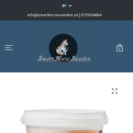
info@smarthorsesweden.se
| 0735024684
0