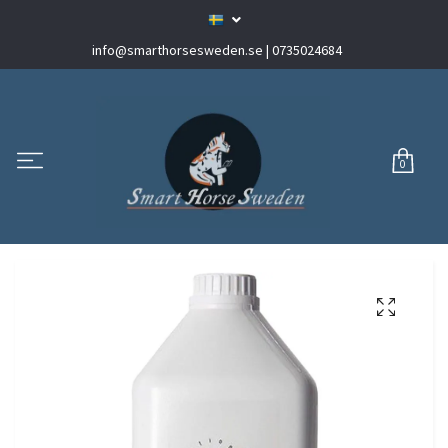
info@smarthorsesweden.se
| 0735024684
0