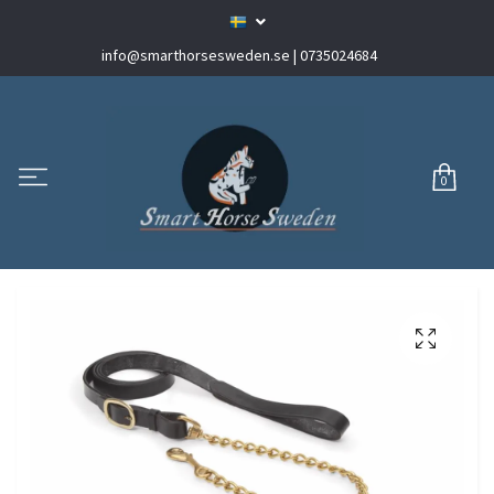
info@smarthorsesweden.se
| 0735024684
0