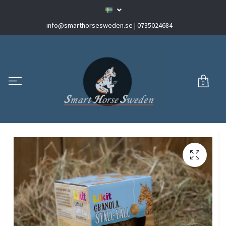
info@smarthorsesweden.se
| 0735024684
0