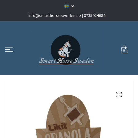
info@smarthorsesweden.se
| 0735024684
0