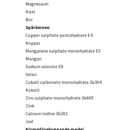
Magnesium
Kisel
Bor
Spårämnen
Copper sulphate pentahydrate E4
Koppar
Manganese sulphate monohydrate E5
Mangan
Sodium selenite E8
Selen
Cobalt carbonate monohydrate 3b304
Kobolt
Zinc sulphate monohydrate 3b609
Zink
Calcium Iodine 3b202
Jod
Klumpförebyggande medel