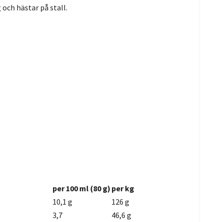
och hästar på stall.
per 100 ml (80 g)
per kg
10,1 g
126 g
3,7
46,6 g