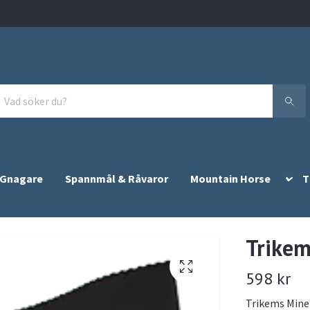
 Gnagare
Spannmål & Råvaror
Mountain Horse
T
Trikem
598 kr
Trikems Miner