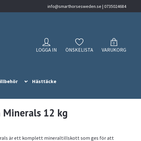
info@smarthorsesweden.se
| 0735024684
0
LOGGA IN
ÖNSKELISTA
VARUKORG
illbehör
Hästtäcke
 Minerals 12 kg
als är ett komplett mineraltillskott som ges för att