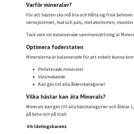
Varför mineraler?
För att hästen ska må bra och hålla sig frisk behöver 
nervsystemet, hud och päls, metabolismen, musklern
Tack vare sin balanserade sammansättning är Minerals
Optimera foderstaten
Mineralerna är balanserade för att enkelt kunna komp
Pelleterade mineraler
Välsmakande
Kan ges till alla ålderskategorier
Vilka hästar kan äta Minerals?
Minerals kan ges till alla hästkategorier och åldrar.
på bete och på stall.
0
h tävlingskarens