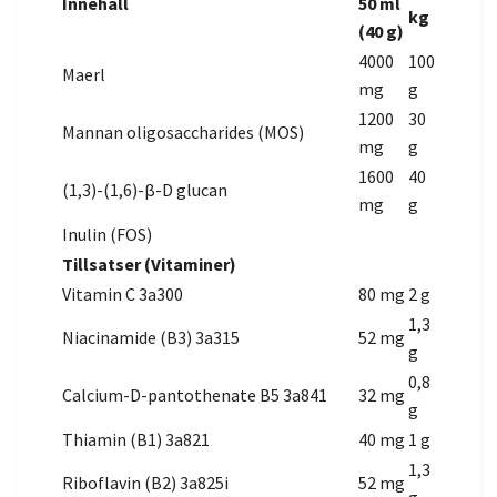
Innehåll
50 ml
kg
(40 g)
4000
100
Maerl
mg
g
1200
30
Mannan oligosaccharides (MOS)
mg
g
1600
40
(1,3)-(1,6)-β-D glucan
mg
g
Inulin (FOS)
Tillsatser (Vitaminer)
Vitamin C 3a300
80 mg
2 g
1,3
Niacinamide (B3) 3a315
52 mg
g
0,8
Calcium-D-pantothenate B5 3a841
32 mg
g
Thiamin (B1) 3a821
40 mg
1 g
1,3
Riboflavin (B2) 3a825i
52 mg