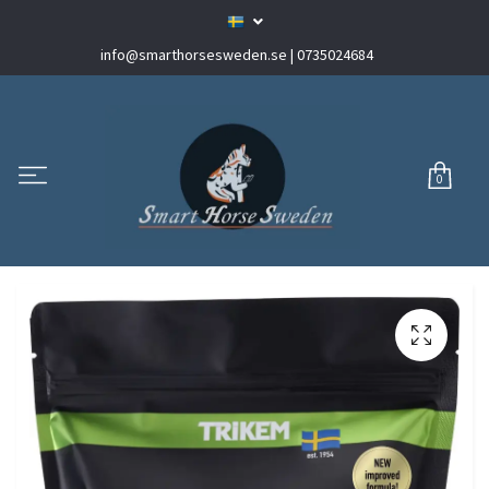
info@smarthorsesweden.se
| 0735024684
0