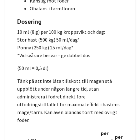
Känslig mot foder
Obalans i tarmfloran
Dosering
10 ml (8 g) per 100 kg kroppsvikt och dag:
Stor häst (500 kg) 50 ml/dag*
Ponny (250 kg) 25 ml/dag*
*Vid svårare besvär - ge dubbel dos
(50 ml = 0,5 dl)
Tänk på att inte låta tillskott till magen stå
uppblött under någon längre tid, utan
administrera i fodret direkt före
utfodringstillfället för maximal effekt i hästens
mage/tarm. Kan även blandas torrt med övrigt
foder.
per
per