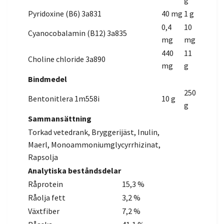
g
Pyridoxine (B6) 3a831
40 mg
1 g
0,4
10
Cyanocobalamin (B12) 3a835
mg
mg
440
11
Choline chloride 3a890
mg
g
Bindmedel
250
Bentonitlera 1m558i
10 g
g
Sammansättning
Torkad vetedrank, Bryggerijäst, Inulin,
Maerl, Monoammoniumglycyrrhizinat,
Rapsolja
Analytiska beståndsdelar
Råprotein
15,3 %
Råolja fett
3,2 %
Växtfiber
7,2 %