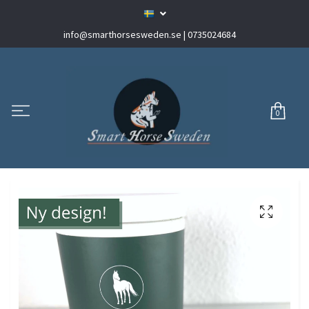
info@smarthorsesweden.se
| 0735024684
0