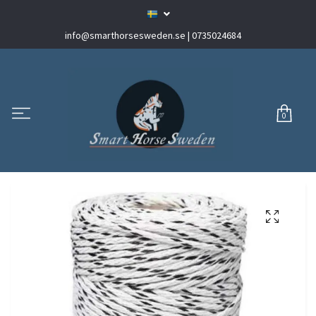
info@smarthorsesweden.se
| 0735024684
0