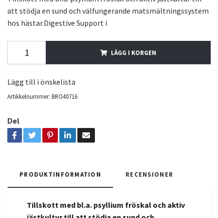
att stödja en sund och välfungerande matsmältningssystem
hos hästar.Digestive Support i
LÄGG I KORGEN
Lägg till i önskelista
Artikkelnummer:
BRO40716
Del
PRODUKTINFORMATION
RECENSIONER
Tillskott med bl.a. psyllium fröskal och aktiv
jästkultur till att
stödja en sund och