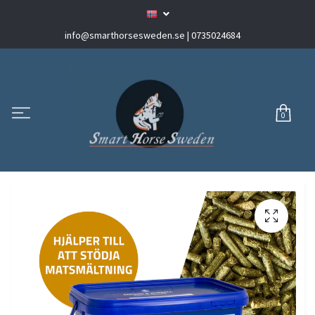
info@smarthorsesweden.se
| 0735024684
0