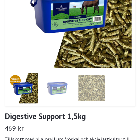
Digestive Support 1,5kg
469 kr
Tillskott med bl.a. psyllium fröskal och aktiv jästkultur till