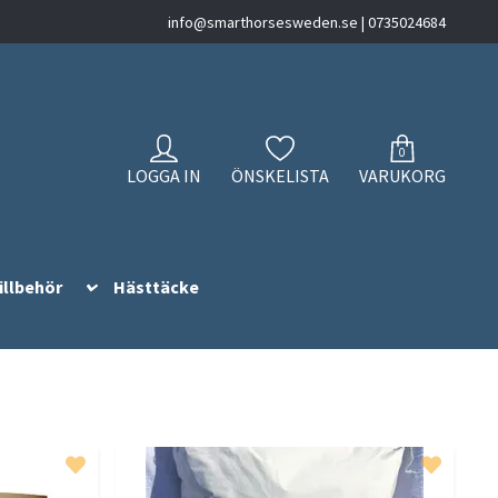
info@smarthorsesweden.se
| 0735024684
0
LOGGA IN
ÖNSKELISTA
VARUKORG
illbehör
Hästtäcke