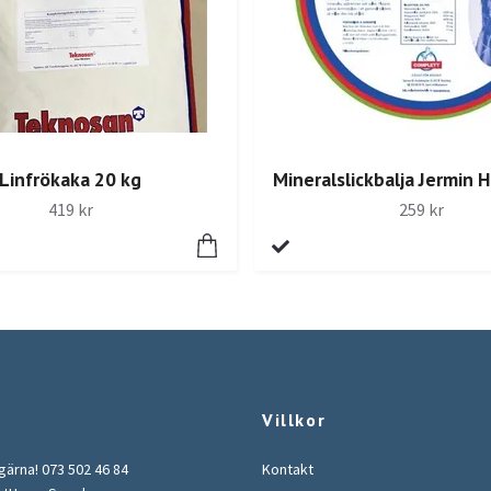
Linfrökaka 20 kg
Mineralslickbalja Jermin 
419 kr
259 kr
Villkor
 gärna! 073 502 46 84
Kontakt