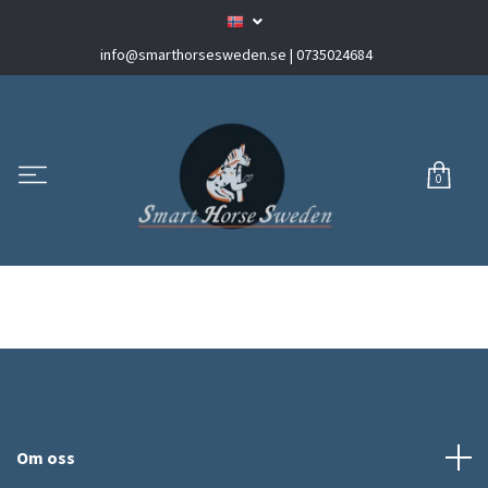
info@smarthorsesweden.se
| 0735024684
0
Om oss