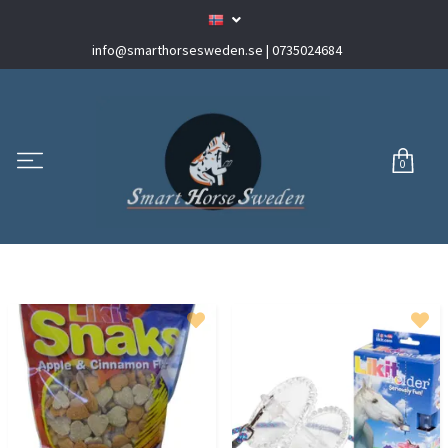
info@smarthorsesweden.se
| 0735024684
0