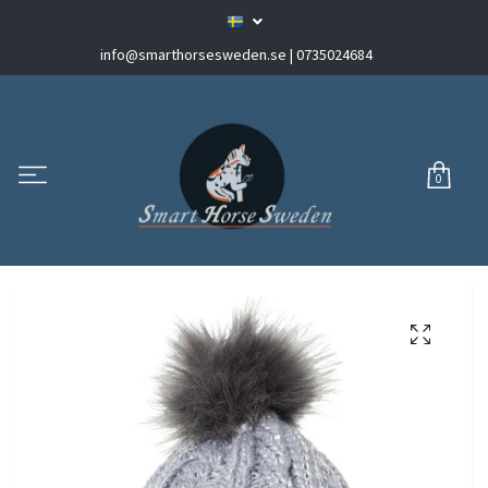
info@smarthorsesweden.se
| 0735024684
0