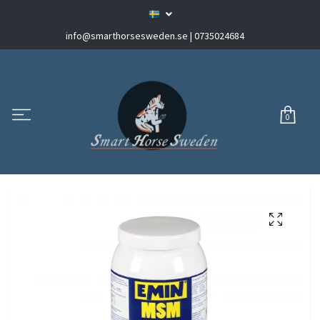
info@smarthorsesweden.se
| 0735024684
0