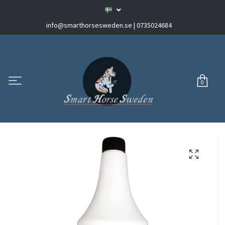
info@smarthorsesweden.se
| 0735024684
0