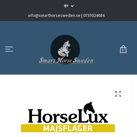
info@smarthorsesweden.se
| 0735024684
0